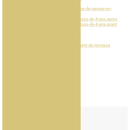
1
2
...
6
►