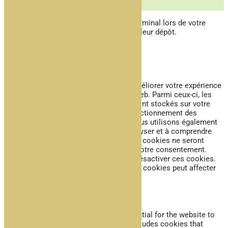
INOVA WEB
Ce site dépose des cookies sur votre terminal lors de votre
visite. Vous pouvez accepter ou refuser leur dépôt.
J'accepte
Je refuse
En savoir plus
Fermer
Ce site Web utilise des cookies pour améliorer votre expérience
pendant que vous naviguez sur le site Web. Parmi ceux-ci, les
cookies classés comme nécessaires sont stockés sur votre
navigateur car ils sont essentiels au fonctionnement des
fonctionnalités de base du site Web. Nous utilisons également
des cookies tiers qui nous aident à analyser et à comprendre
comment vous utilisez ce site Web. Ces cookies ne seront
stockés dans votre navigateur qu'avec votre consentement.
Vous avez également la possibilité de désactiver ces cookies.
Mais la désactivation de certains de ces cookies peut affecter
votre expérience de navigation.
Necessary
Necessary
Toujours activé
Necessary cookies are absolutely essential for the website to
function properly. This category only includes cookies that