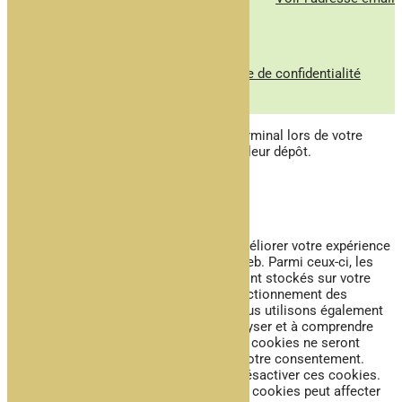
Voir le numéro
© tous droits réservés
plan du site
-
mentions légales
-
politique de confidentialité
Site propulsé par
INOVA WEB
Ce site dépose des cookies sur votre terminal lors de votre
visite. Vous pouvez accepter ou refuser leur dépôt.
J'accepte
Je refuse
En savoir plus
Fermer
Ce site Web utilise des cookies pour améliorer votre expérience
pendant que vous naviguez sur le site Web. Parmi ceux-ci, les
cookies classés comme nécessaires sont stockés sur votre
navigateur car ils sont essentiels au fonctionnement des
fonctionnalités de base du site Web. Nous utilisons également
des cookies tiers qui nous aident à analyser et à comprendre
comment vous utilisez ce site Web. Ces cookies ne seront
stockés dans votre navigateur qu'avec votre consentement.
Vous avez également la possibilité de désactiver ces cookies.
Mais la désactivation de certains de ces cookies peut affecter